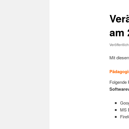
Ver
am 
Veröffentlic
Mit diesem
Pädagogi
Folgende 
Softwarev
Goo
MS 
Fire