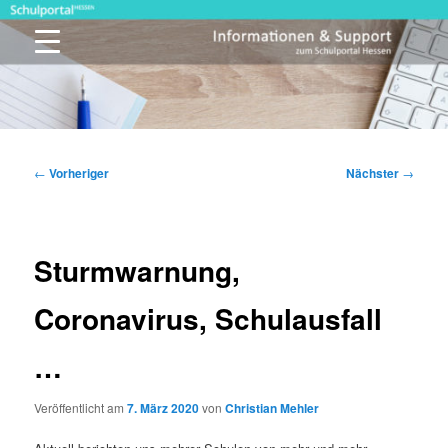
Zum
primären
Inhalt
springen
Schulportal Hessen
Beitragsnavigation
←
Vorheriger
Nächster
→
Sturmwarnung,
Coronavirus, Schulausfall
…
Veröffentlicht am
7. März 2020
von
Christian Mehler