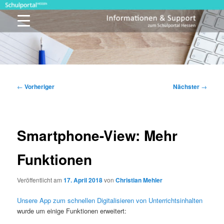
Zum
primären
Inhalt
springen
Schulportal Hessen
Beitragsnavigation
←
Vorheriger
Nächster
→
Smartphone-View: Mehr
Funktionen
Veröffentlicht am
17. April 2018
von
Christian Mehler
Unsere App zum schnellen Digitalisieren von Unterrichtsinhalten
wurde um einige Funktionen erweitert: