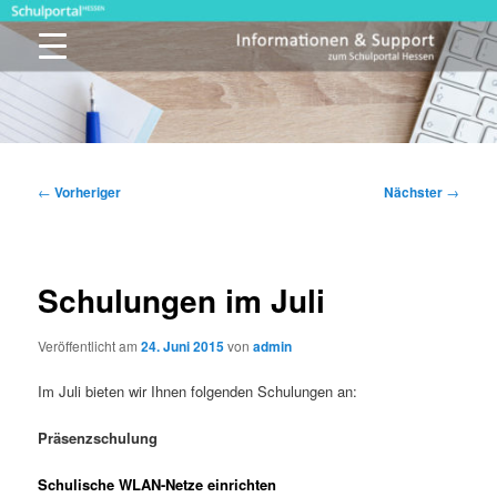
Zum
primären
Inhalt
springen
Schulportal Hessen
Beitragsnavigation
←
Vorheriger
Nächster
→
Schulungen im Juli
Veröffentlicht am
24. Juni 2015
von
admin
Im Juli bieten wir Ihnen folgenden Schulungen an:
Präsenzschulung
Schulische WLAN-Netze einrichten