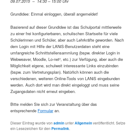
09.07.2015 – 14:30 – 15:00 Uhr
Grundidee: Einmal einloggen, überall angemeldet!
Basierend auf dieser Grundidee ist das Schulportal mittlerweile
zu einer frei konfigurierbaren, schulischen Startseite für viele
Schülerinnen und Schüler, aber auch Lehrkräfte geworden. Nach
dem Login mit Hilfe der LANiS-Benutzerdaten steht eine
umfangreiche Schnittstellensammlung (bspw. direkter Login in
Webweaver, Moodle, Lo-net², etc.) zur Verfügung, aber auch die
Möglichkeit eigene, schulweit interessante Links einzubinden
(bspw. zum Vertretungsplan). Natürlich können auch die
verschiedenen, weiteren Online-Tools von LANiS eingebunden
werden. Auch dort wird man direkt eingeloggt und muss seine
Zugangsdaten nicht erneut eingeben.
Bitte melden Sie sich zur Veranstaltung über das
entsprechende
Formular
an.
Dieser Eintrag wurde von
admin
unter
Allgemein
veröffentlicht. Setze
ein Lesezeichen für den
Permalink
.