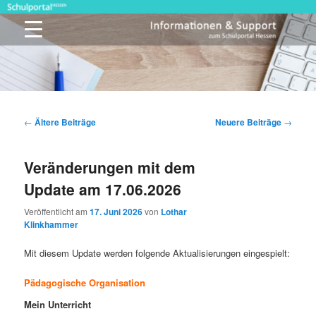
Zum
Zum
primären
sekundären
Inhalt
Inhalt
springen
springen
Schulportal Hessen
Beitragsnavigation
←
Ältere Beiträge
Neuere Beiträge
→
Veränderungen mit dem
Update am 17.06.2026
Veröffentlicht am
17. Juni 2026
von
Lothar
Klinkhammer
Mit diesem Update werden folgende Aktualisierungen eingespielt:
Pädagogische Organisation
Mein Unterricht