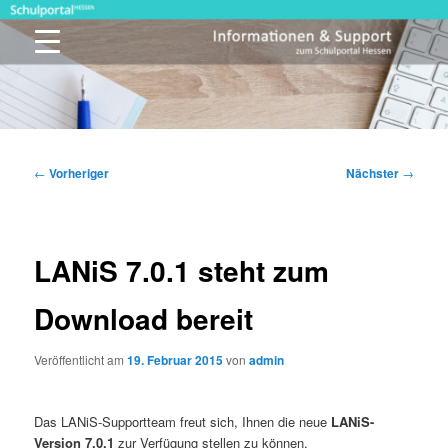
Zum
primären
Inhalt
springen
Schulportal Hessen
Beitragsnavigation
←
Vorheriger
Nächster
→
LANiS 7.0.1 steht zum
Download bereit
Veröffentlicht am
19. Februar 2015
von
admin
Das LANiS-Supportteam freut sich, Ihnen die neue
LANiS-
Version 7.0.1
zur Verfügung stellen zu können.