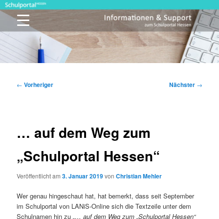
Zum
primären
Inhalt
springen
Schulportal Hessen
Beitragsnavigation
←
Vorheriger
Nächster
→
… auf dem Weg zum
„Schulportal Hessen“
Veröffentlicht am
3. Januar 2019
von
Christian Mehler
Wer genau hingeschaut hat, hat bemerkt, dass seit September
im Schulportal von LANiS-Online sich die Textzeile unter dem
Schulnamen hin zu
„… auf dem Weg zum „Schulportal Hessen“