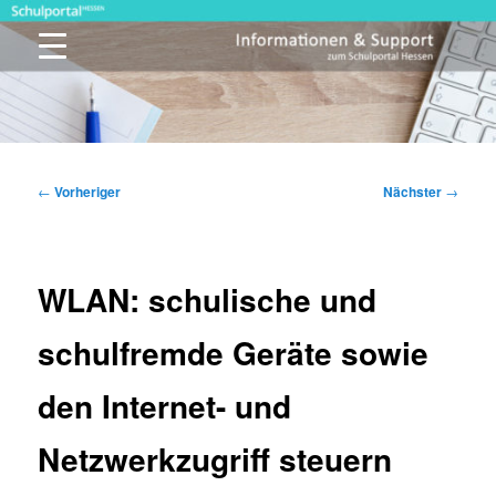
Zum
primären
Inhalt
springen
Schulportal Hessen
Beitragsnavigation
←
Vorheriger
Nächster
→
WLAN: schulische und
schulfremde Geräte sowie
den Internet- und
Netzwerkzugriff steuern