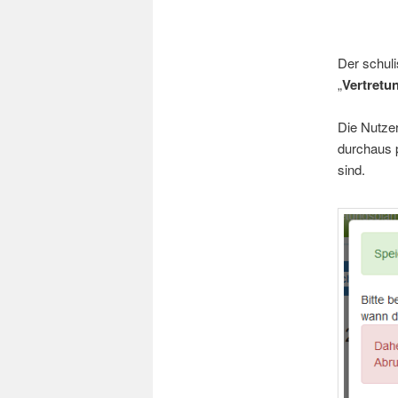
Der schuli
„
Vertretu
Die Nutzer
durchaus p
sind.