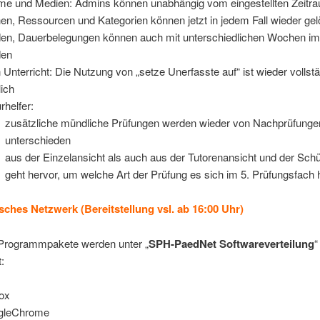
e und Medien: Admins können unabhängig vom eingestellten Zeitr
en, Ressourcen und Kategorien können jetzt in jedem Fall wieder gel
en, Dauerbelegungen können auch mit unterschiedlichen Wochen imp
den
 Unterricht: Die Nutzung von „setze Unerfasste auf“ ist wieder vollst
ich
rhelfer:
zusätzliche mündliche Prüfungen werden wieder von Nachprüfunge
unterschieden
aus der Einzelansicht als auch aus der Tutorenansicht und der Schü
geht hervor, um welche Art der Prüfung es sich im 5. Prüfungsfach 
ches Netzwerk (Bereitstellung vsl. ab 16:00 Uhr)
Programmpakete werden unter „
SPH-PaedNet Softwareverteilung
“
t:
fox
gleChrome