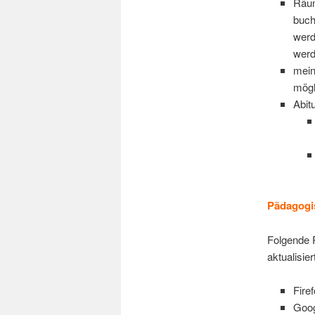
Räum
buch
werd
wer
mein
mögl
Abitu
Pädagogis
Folgende 
aktualisier
Fire
Goo