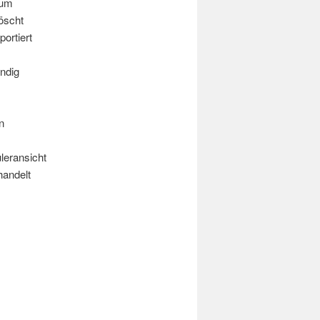
aum
öscht
ortiert
ändig
n
leransicht
handelt