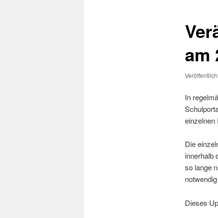
Ver
am 
Veröffentlic
In regelm
Schulporta
einzelnen 
Die einze
innerhalb 
so lange n
notwendig 
Dieses Up