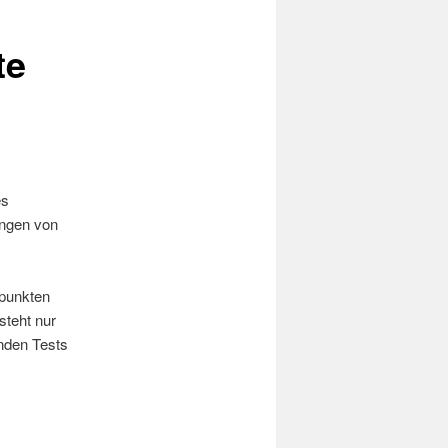
te
es
ungen von
tpunkten
steht nur
enden Tests