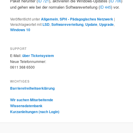
Paket herunter (
ID 721
), aktivieren die Windows-Updates (
ID 706
)
und gehen wie bei der normalen Softwareverteilung (
ID 445
) vor.
Veröffentlicht unter
Allgemein
,
SPH - Pädagogisches Netzwerk
|
Verschlagwortet mit
LSD
,
Softwareverteilung
,
Update
,
Upgrade
,
Windows 10
SUPPORT
E-Mail:
über Ticketsystem
Neue Telefonnummer:
0611 368 6500
WICHTIGES
Barrierefreiheitserklärung
Wir suchen Mitarbeitende
Wissensdatenbank
Kurzanleitungen (nach Login)