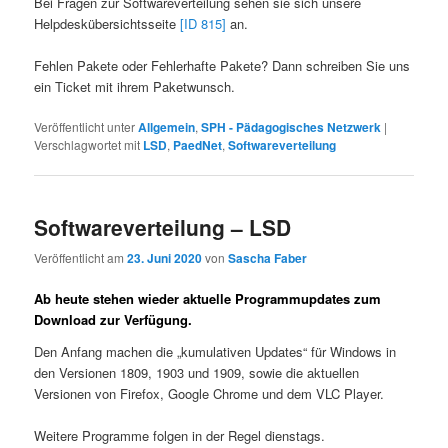
Bei Fragen zur Softwareverteilung sehen sie sich unsere
Helpdeskübersichtsseite
[ID 815]
an.
Fehlen Pakete oder Fehlerhafte Pakete? Dann schreiben Sie uns
ein Ticket mit ihrem Paketwunsch.
Veröffentlicht unter
Allgemein
,
SPH - Pädagogisches Netzwerk
|
Verschlagwortet mit
LSD
,
PaedNet
,
Softwareverteilung
Softwareverteilung – LSD
Veröffentlicht am
23. Juni 2020
von
Sascha Faber
Ab heute stehen wieder aktuelle Programmupdates zum
Download zur Verfügung.
Den Anfang machen die „kumulativen Updates“ für Windows in
den Versionen 1809, 1903 und 1909, sowie die aktuellen
Versionen von Firefox, Google Chrome und dem VLC Player.
Weitere Programme folgen in der Regel dienstags.