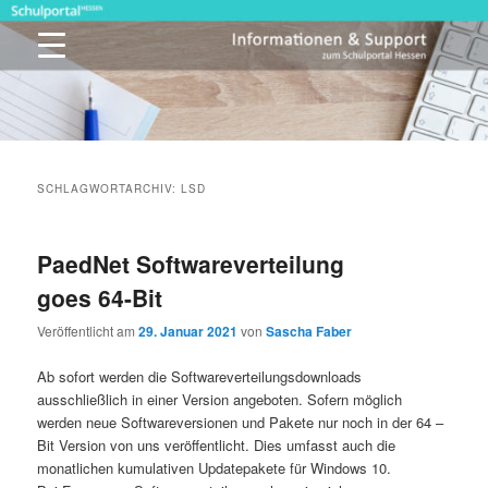
Zum
Zum
primären
sekundären
Inhalt
Inhalt
springen
springen
Schulportal Hessen
SCHLAGWORTARCHIV:
LSD
PaedNet Softwareverteilung
goes 64-Bit
Veröffentlicht am
29. Januar 2021
von
Sascha Faber
Ab sofort werden die Softwareverteilungsdownloads
ausschließlich in einer Version angeboten. Sofern möglich
werden neue Softwareversionen und Pakete nur noch in der 64 –
Bit Version von uns veröffentlicht. Dies umfasst auch die
monatlichen kumulativen Updatepakete für Windows 10.