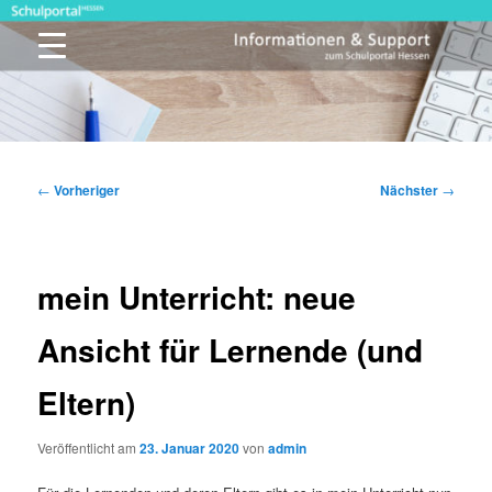
Zum
primären
Inhalt
springen
Schulportal Hessen
Beitragsnavigation
←
Vorheriger
Nächster
→
mein Unterricht: neue
Ansicht für Lernende (und
Eltern)
Veröffentlicht am
23. Januar 2020
von
admin