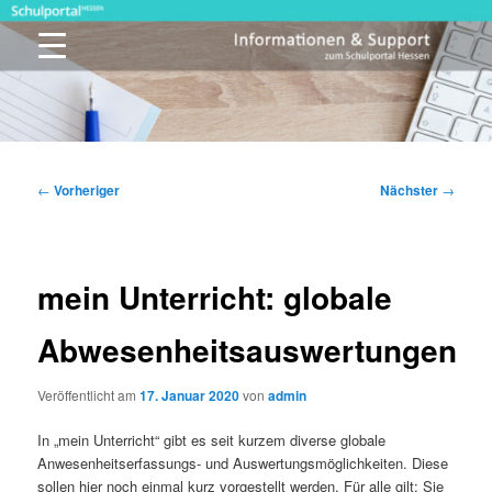
Zum
primären
Inhalt
springen
Schulportal Hessen
Beitragsnavigation
←
Vorheriger
Nächster
→
mein Unterricht: globale
Abwesenheitsauswertungen
Veröffentlicht am
17. Januar 2020
von
admin
In „mein Unterricht“ gibt es seit kurzem diverse globale
Anwesenheitserfassungs- und Auswertungsmöglichkeiten. Diese
sollen hier noch einmal kurz vorgestellt werden. Für alle gilt: Sie