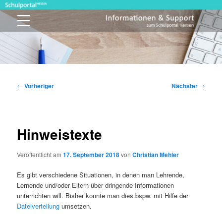
Zum
primären
Inhalt
springen
Schulportal Hessen
Beitragsnavigation
←
Vorheriger
Nächster
→
Hinweistexte
Veröffentlicht am
17. September 2018
von
Christian Mehler
Es gibt verschiedene Situationen, in denen man Lehrende,
Lernende und/oder Eltern über dringende Informationen
unterrichten will. Bisher konnte man dies bspw. mit Hilfe der
Dateiverteilung
umsetzen.