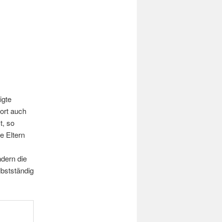
igte
ort auch
t, so
e Eltern
ndern die
bstständig