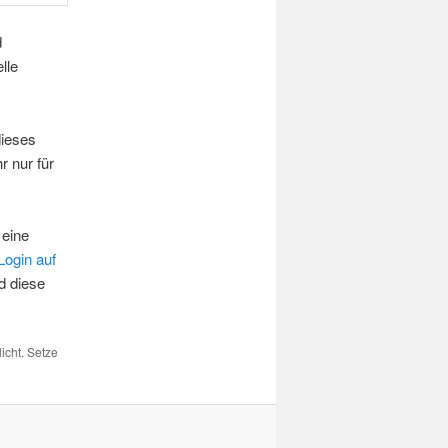
d
lle
dieses
r nur für
 eine
Login auf
d diese
licht. Setze