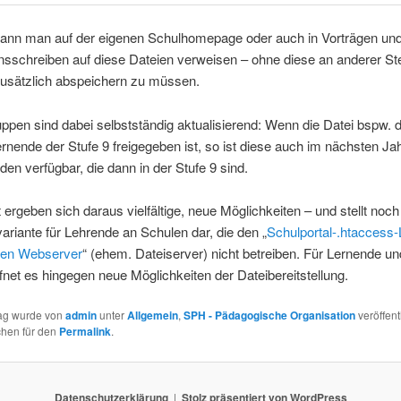
ann man auf der eigenen Schulhomepage oder auch in Vorträgen un
nsschreiben auf diese Dateien verweisen – ohne diese an anderer Ste
usätzlich abspeichern zu müssen.
uppen sind dabei selbstständig aktualisierend: Wenn die Datei bspw. 
ernende der Stufe 9 freigegeben ist, so ist diese auch im nächsten Jah
den verfügbar, die dann in der Stufe 9 sind.
ergeben sich daraus vielfältige, neue Möglichkeiten – und stellt noch
riante für Lehrende an Schulen dar, die den „
Schulportal-.htaccess-
nen Webserver
“ (ehem. Dateiserver) nicht betreiben. Für Lernende un
ffnet es hingegen neue Möglichkeiten der Dateibereitstellung.
rag wurde von
admin
unter
Allgemein
,
SPH - Pädagogische Organisation
veröffent
chen für den
Permalink
.
Datenschutzerklärung
Stolz präsentiert von WordPress