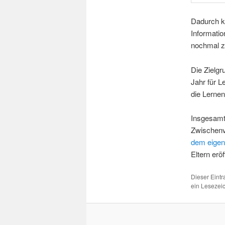
Dadurch k
Informatio
nochmal z
Die Zielgr
Jahr für L
die Lernen
Insgesamt 
Zwischenva
dem eige
Eltern erö
Dieser Eint
ein Lesezei