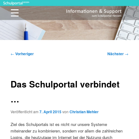
Zum
primären
Inhalt
springen
Schulportal Hessen
Beitragsnavigation
←
Vorheriger
Nächster
→
Das Schulportal verbindet
…
Veröffentlicht am
7. April 2015
von
Christian Mehler
Ziel des Schulportals ist es nicht nur unsere Systeme
miteinander zu kombinieren, sondern vor allem die zahlreichen
Logins, die heutzutage im Internet bei der Nutzung durch