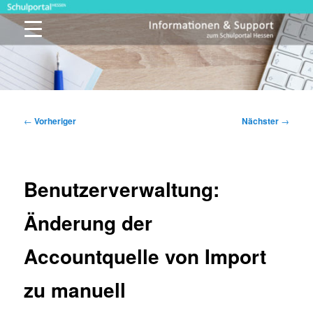
Zum
primären
Inhalt
springen
Schulportal Hessen
Beitragsnavigation
←
Vorheriger
Nächster
→
Benutzerverwaltung:
Änderung der
Accountquelle von Import
zu manuell