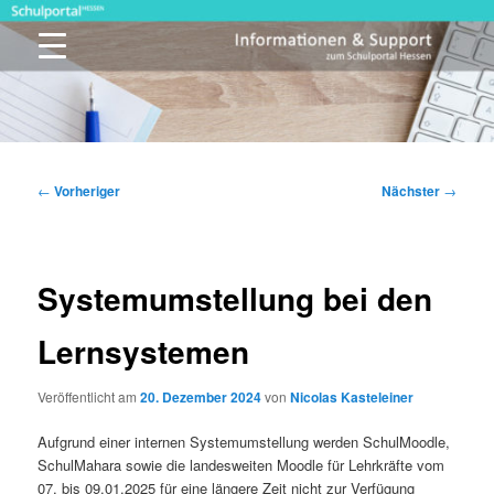
Zum
primären
Inhalt
springen
Schulportal Hessen
Beitragsnavigation
←
Vorheriger
Nächster
→
Systemumstellung bei den
Lernsystemen
Veröffentlicht am
20. Dezember 2024
von
Nicolas Kasteleiner
Aufgrund einer internen Systemumstellung werden SchulMoodle,
SchulMahara sowie die landesweiten Moodle für Lehrkräfte vom
0
7.
bis 0
9.01.2025 für eine längere Zeit nicht zur Verfügung