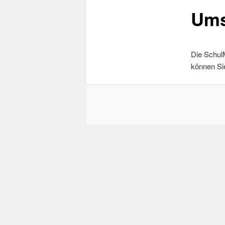
Ums
Die Schul
können Si